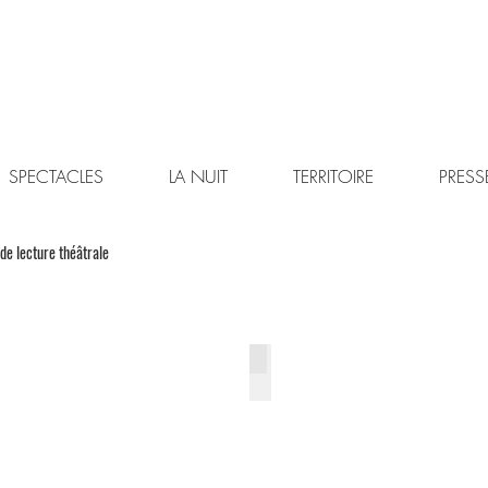
SPECTACLES
LA NUIT
TERRITOIRE
PRESS
 de lecture théâtrale
erture
Programme 2016
ste
Mise
en
me
page
nard
-
Maxime
Debernard