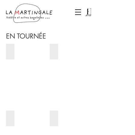
EN TOURNÉE
Conseils aux spectateurs
Fou(s)
En cas de péril imminent
Symphonie pour klaxons et essuie-gl