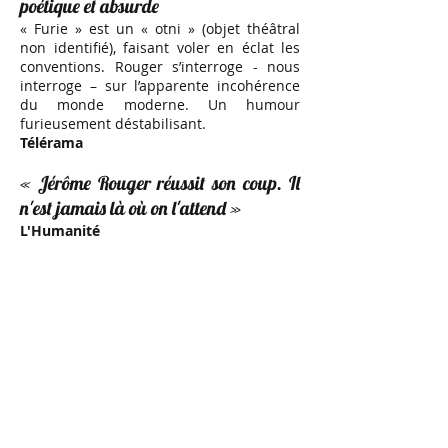
poétique et absurde
« Furie » est un « otni » (objet théâtral
non identifié), faisant voler en éclat les
conventions. Rouger s’interroge - nous
interroge – sur l’apparente incohérence
du monde moderne. Un humour
furieusement déstabilisant.
Télérama
« Jérôme Rouger réussit son coup. Il
n'est jamais là où on l'attend »
L'Humanité
Du tragi-comique de très haut niveau
»
Cassandre
Par son écriture Jérôme Rouger a su
tendre un fil entre provocation et
bienveillance
Sa fiancée s’est fait la belle, son spectacle