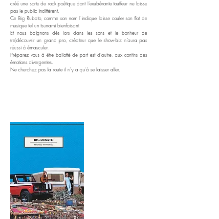
créé une sorte de rock poétique dont l’exubérante touffeur ne laisse
pas le public indifférent.
Ce Big Rubato, comme son nom l’indique laisse couler son flot de
musique tel un tsunami bienfaisant.
Et nous baignons dès lors dans les sons et le bonheur de
(re)découvrir un grand pro, créateur que le show-biz n’aura pas
réussi à émasculer.
Préparez vous à être ballotté de part est d’autre, aux confins des
émotions divergentes.
Ne cherchez pas la route il n’y a qu’à se laisser aller..
RETROUVEZ L'ALBUM