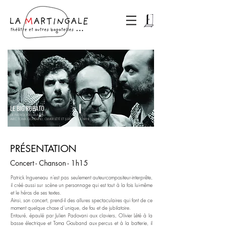
LE BIG RUBATO
DE PATRICK INGUEUNEAU
AVEC TOMA GOUBAND, OLIVIER LÉTÉ ET JULIEN PODOVANI
PRÉSENTATION
Concert - Chanson - 1h15
Patrick Ingueneau n’est pas seulement auteurcompositeur-interprête,
il créé aussi sur scène un personnage qui est tout à la fois lui-même
et le héros de ses textes.
Ainsi, son concert, prend-il des allures spectaculaires qui font de ce
moment quelque chose d’unique, de fou et de jubilatoire.
Entouré, épaulé par Julien Padovani aux claviers, Olivier Lété à la
basse électrique et Toma Gouband aux percus et à la batterie, il