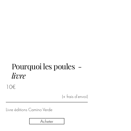
Pourquoi les poules
-
livre
10€
(+ frais d'envoi)
Livre éditions Camino Verde
Acheter