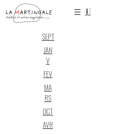
SEPT
JAN
V
FEV
MA
RS
OCT
AVR