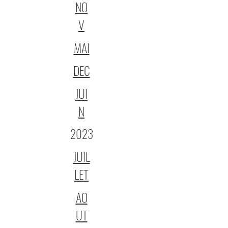
NO
V
MAI
DEC
JUI
N
2023
JUIL
LET
AO
UT