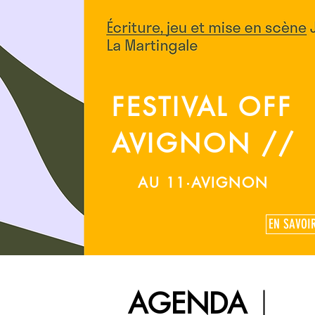
FESTIVAL OFF
AVIGNON //
AU 11·AVIGNON
EN SAVOI
AGENDA