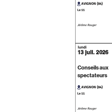
AVIGNON (84)
Le 11
Jérôme Rouger
lundi
13 juil. 2026
Conseils aux
spectateurs
AVIGNON (84)
Le 11
Jérôme Rouger