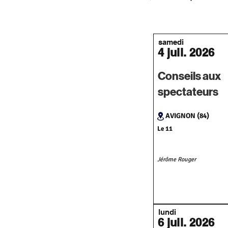
samedi
4 juil. 2026
Conseils aux
spectateurs
AVIGNON (84)
Le 11
Jérôme Rouger
lundi
6 juil. 2026