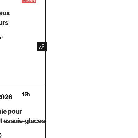
COMPLET
 aux
urs
4)
15h
2026
ie pour
t essuie-glaces
)