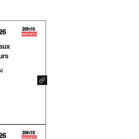
20h10
026
AVIGNON
 aux
urs
4)
20h10
026
AVIGNON