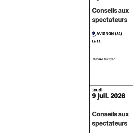
Conseils aux
spectateurs
AVIGNON (84)
Le 11
Jérôme Rouger
jeudi
9 juil. 2026
Conseils aux
spectateurs