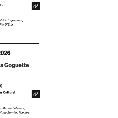
al
trick Ingueneau,
Pio D'Elia
2026
 la Goguette
2)
ar Culturel
, Manou Lefeuvre,
 Hugo Bernier, Maxime