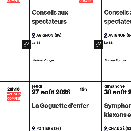
COMPLET
COMPLET
Conseils aux
Conseils
spectateurs
spectate
AVIGNON (84)
AVIGNON (8
Le 11
Le 11
Jérôme Rouger
Jérôme Rouger
jeudi
dimanche
20h10
19h
27 août 2026
30 août 
AVIGNON
COMPLET
La Goguette d'enfer
Symphon
klaxons e
POITIERS (86)
CHANGÉ (53