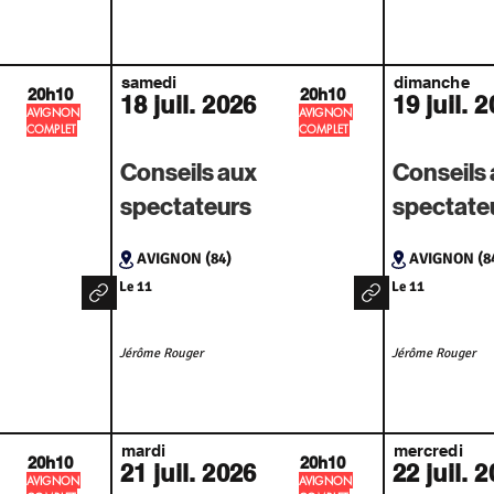
samedi
dimanche
20h10
20h10
18 juil. 2026
19 juil. 
AVIGNON
AVIGNON
COMPLET
COMPLET
Conseils aux
Conseils
spectateurs
spectate
AVIGNON (84)
AVIGNON (8
Le 11
Le 11
Jérôme Rouger
Jérôme Rouger
mardi
mercredi
20h10
20h10
21 juil. 2026
22 juil. 
AVIGNON
AVIGNON